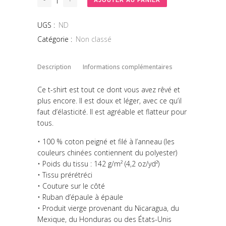
AJOUTER AU PANIER
à
21,21 €
UGS :
ND
Catégorie :
Non classé
Description
Informations complémentaires
Ce t-shirt est tout ce dont vous avez rêvé et
plus encore. Il est doux et léger, avec ce qu’il
faut d’élasticité. Il est agréable et flatteur pour
tous.
• 100 % coton peigné et filé à l’anneau (les
couleurs chinées contiennent du polyester)
• Poids du tissu : 142 g/m² (4,2 oz/yd²)
• Tissu prérétréci
• Couture sur le côté
• Ruban d’épaule à épaule
• Produit vierge provenant du Nicaragua, du
Mexique, du Honduras ou des États-Unis