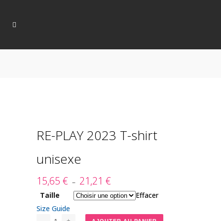
RE-PLAY 2023 T-shirt
unisexe
15,65
€
21,21
€
Plage
–
de
Taille
Effacer
prix :
Size Guide
15,65 €