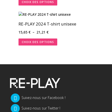
CHOIX DES OPTIONS
prix :
16,00 €
à
22,00 €
RE-PLAY 2024 T-shirt unisexe
Plage
15,65
€
–
21,21
€
de
CHOIX DES OPTIONS
prix :
15,65 €
à
21,21 €
Suivez-nous sur Facebook !
Suivez-nous sur Twitter !