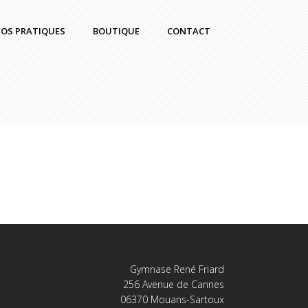
FOS PRATIQUES
BOUTIQUE
CONTACT
Gymnase René Friard
256 Avenue de Cannes
06370 Mouans-Sartoux