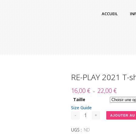
ACCUEIL
IN
RE-PLAY 2021 T-sh
16,00
€
22,00
€
Plage
–
de
Taille
prix :
Size Guide
16,00 €
AJOUTER AU
à
22,00 €
UGS :
ND