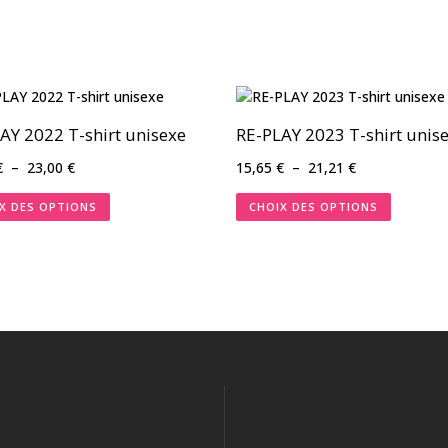
AY 2022 T-shirt unisexe
RE-PLAY 2023 T-shirt unis
Plage
Plage
€
–
23,00
€
15,65
€
–
21,21
€
de
de
X DES OPTIONS
CHOIX DES OPTIONS
prix :
prix :
16,00 €
15,65 €
à
à
23,00 €
21,21 €