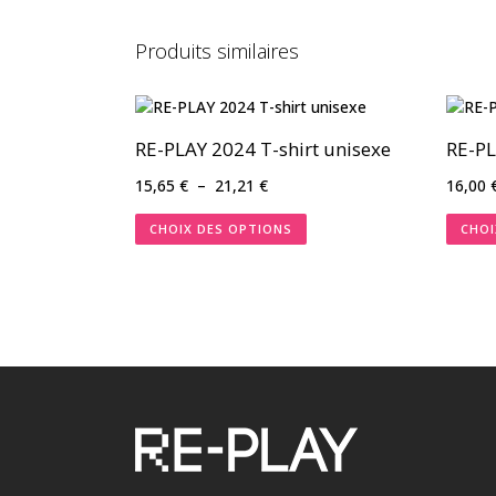
Produits similaires
RE-PLAY 2024 T-shirt unisexe
RE-PL
Plage
15,65
€
–
21,21
€
16,00
de
CHOIX DES OPTIONS
CHOI
prix :
15,65 €
à
21,21 €