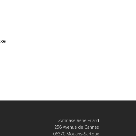
exe
Gymnase René Friard
256 Avenue de Cannes
06370 Mouans-Sartoux