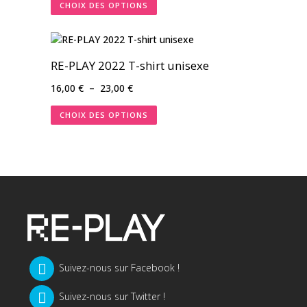
CHOIX DES OPTIONS
prix :
15,65 €
à
21,21 €
RE-PLAY 2022 T-shirt unisexe
Plage
16,00
€
–
23,00
€
de
CHOIX DES OPTIONS
prix :
16,00 €
à
23,00 €
Suivez-nous sur Facebook !
Suivez-nous sur Twitter !