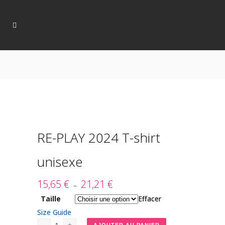
RE-PLAY 2024 T-shirt
unisexe
15,65
€
21,21
€
Plage
–
de
Taille
Effacer
prix :
Size Guide
15,65 €