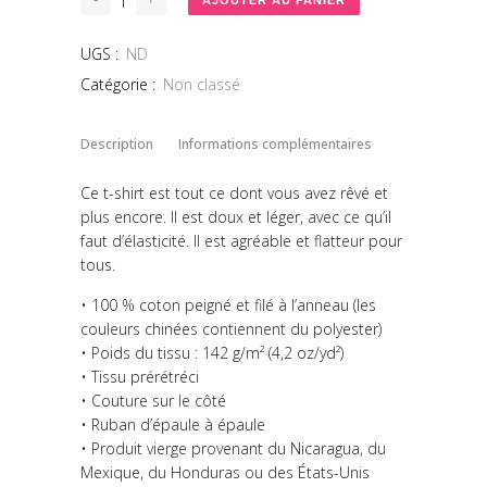
AJOUTER AU PANIER
à
21,21 €
UGS :
ND
Catégorie :
Non classé
Description
Informations complémentaires
Ce t-shirt est tout ce dont vous avez rêvé et
plus encore. Il est doux et léger, avec ce qu’il
faut d’élasticité. Il est agréable et flatteur pour
tous.
• 100 % coton peigné et filé à l’anneau (les
couleurs chinées contiennent du polyester)
• Poids du tissu : 142 g/m² (4,2 oz/yd²)
• Tissu prérétréci
• Couture sur le côté
• Ruban d’épaule à épaule
• Produit vierge provenant du Nicaragua, du
Mexique, du Honduras ou des États-Unis